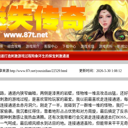
得
综合攻略
游戏简介
客服中心
下载中心
游戏充值
游戏资料
新闻公
通道打造刺激游戏过程险象环生的探宝刺激通道
章来源:
http://www.87t.net/youxiziliao/22529.html
更新时间：2026-5-30 1:08:12
路，通道内狭窄幽暗，两侧是漆黑的岩壁，怪物堆一堆且攻击凶猛，还好
刺激的游戏过程，是喜欢冒险玩家的最爱。我以前最喜欢走连接通道，每
连接通道去赤月洞穴，刚走了一半，就碰到了一群堆一堆的怪物，我打一
家偷袭。我沉着扛得住，靠着地形占占优势和对方周旋，最后搞定了反杀
那种刺激感让我热血沸腾。还有次我带着行会兄弟走连接通道去打BOSS
一气呵成，最后顺风顺水到达目的地。连接通道虽险，但能带来平平无奇