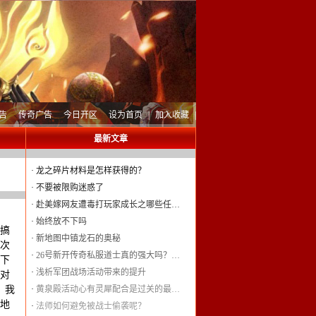
告
传奇广告
今日开区
设为首页
|
加入收藏
|
最新文章
·
龙之碎片材料是怎样获得的？
·
不要被限购迷惑了
·
赴美嫁网友遭毒打玩家成长之哪些任…
·
始终放不下吗
搞
·
新地图中镇龙石的奥秘
次
·
26号新开传奇私服道士真的强大吗？…
下
·
浅析军团战场活动带来的提升
对
，我
·
黄泉殿活动心有灵犀配合是过关的最…
地
·
法师如何避免被战士偷袭呢？