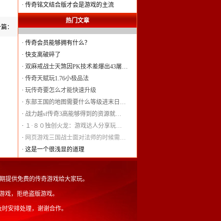
·
传奇铭文结合版才会是游戏的主流
热门文章
一篇：
·
传奇会员能够拥有什么？
·
快支离破碎了
·
双麻戒战士天煞因PK技术差爆出43屠…
·
传奇天赋玩1.76小极品法
·
玩传奇要怎么才能快速升级
·
东部王国的地图需要什么等级进末日…
·
战力越sf传奇3高能够得到的资源就…
·
１·８０独创火龙：游戏达人分享玩…
·
网页游戏三国战士面对法师的时候需…
·
这是一个很浅显的道理
served.长期提供免费的传奇游戏给大家玩。
游戏，拒绝盗版游戏。
及时安排处理，谢谢合作。