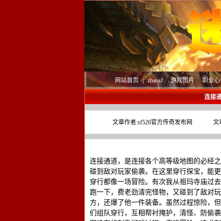
网站首页
|
zhaosf
游戏图片
职业心
连接
文章作者:
sf520官方传奇发布网
文
连接通道，是连接各个高等级地图的必经之
碰到敌对玩家偷袭。在这里穿行探宝，能更
穿行都像一场冒险。有次我从祖玛寺庙过去
跑一下，费老劲清完怪物，又碰到了敌对玩
方，还爆了他一件装备。虽然过程惊险，但
们组队穿行，互相帮衬掩护，清怪、防偷袭