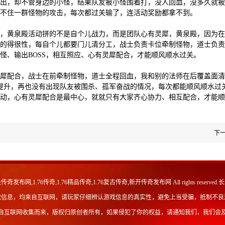
出，却不管身边的小怪，结果队友被小怪围着打，没人回血，没多久就被
不住一群怪物的攻击，每次都过关输了，连活动奖励都拿不到。
，黄泉殿活动拼的不是自个儿战力，而是团队心有灵犀，黄泉殿，因为在
的得很性，每自个儿都要门儿清分工，战士负责卡位牵制怪物，道士负责
怪、输出BOSS，相互照应、心有灵犀配合，才能顺风顺水过关。
犀配合，战士在前牵制怪物，道士全程回血，我和别的法师在后覆盖面清
幅提升，再也没有出现队友被围杀、孤军奋战的情况，每次都能顺风顺水过
动，心有灵犀配合是最中心，就就只有大家齐心协力、相互配合，才能顺
下
传奇发布网,1.76传奇,1.76精品传奇,1.76复古传奇,新开传奇发布网
All rights re
戏信息，均来自互联网，请玩家仔细辨认游戏信息的真实性，避免上当受骗，抵制不良
自互联网收集而来，版权归原创者所有，如果侵犯了你的权益，请通知我们，我们会