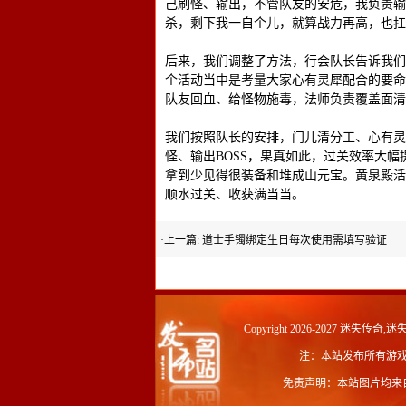
己刷怪、输出，不管队友的安危，我负责输
杀，剩下我一自个儿，就算战力再高，也扛
后来，我们调整了方法，行会队长告诉我们
个活动当中是考量大家心有灵犀配合的要命
队友回血、给怪物施毒，法师负责覆盖面清
我们按照队长的安排，门儿清分工、心有灵
怪、输出BOSS，果真如此，过关效率大
拿到少见得很装备和堆成山元宝。黄泉殿活
顺水过关、收获满当当。
·上一篇:
道士手镯绑定生日每次使用需填写验证
Copyright 2026-2027
迷失传奇,迷失
注：本站发布所有游
免责声明：本站图片均来