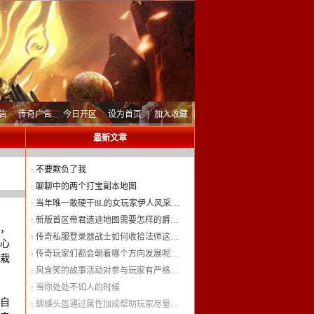
告
传奇广告
今日开区
设为首页
|
加入收藏
|
最新文章
·
不要欺负了我
·
聊聊中的两个打宝副本地图
·
当年唯一敢硬干8L的女玩家伊人风采…
·
新版首区帝君遗迹地图需要怎样的爵…
，
·
传奇私服登录器战士如何收拾法师这…
心
·
传奇玩家们都会朝着哪个方向发展呢…
栽
·
风含笑的故事活动对参与玩家有严格…
·
当你处处不如人的时候
自
·
蝴蝶头盔通过属性加成帮助玩家尽量…