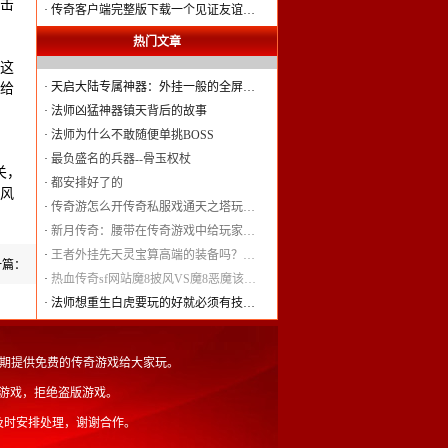
击
·
传奇客户端完整版下载一个见证友谊…
热门文章
这
·
天启大陆专属神器：外挂一般的全屏…
给
·
法师凶猛神器镇天背后的故事
·
法师为什么不敢随便单挑BOSS
·
最负盛名的兵器--骨玉权杖
关，
·
都安排好了的
风
·
传奇游怎么开传奇私服戏通天之塔玩…
·
新月传奇：腰带在传奇游戏中给玩家…
·
王者外挂先天灵宝算高端的装备吗？…
一篇：
·
热血传奇sf网站魔8披风VS魔8恶魔该…
·
法师想重生白虎要玩的好就必须有技…
served.长期提供免费的传奇游戏给大家玩。
游戏，拒绝盗版游戏。
及时安排处理，谢谢合作。