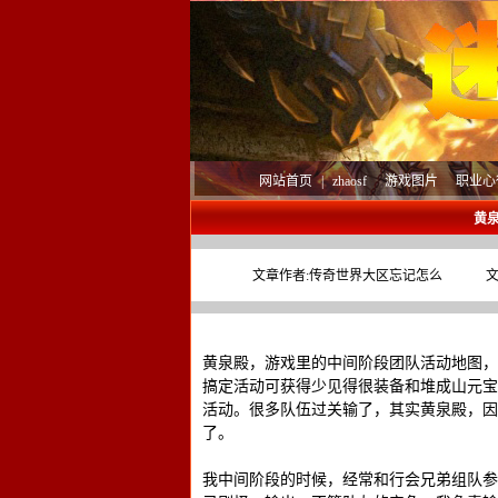
网站首页
|
zhaosf
游戏图片
职业心
黄
文章作者:
传奇世界大区忘记怎么
文
黄泉殿，游戏里的中间阶段团队活动地图，
搞定活动可获得少见得很装备和堆成山元宝
活动。很多队伍过关输了，其实黄泉殿，因
了。
我中间阶段的时候，经常和行会兄弟组队参