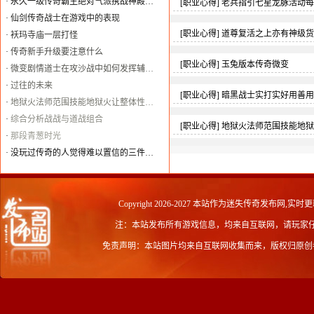
·
永久一级传奇霸主绝对气派携战神殿…
[
职业心得
]
老兵指引七星龙脉活动每
·
仙剑传奇战士在游戏中的表现
[
职业心得
]
道尊复活之上亦有神级货
·
袄玛寺庙一层打怪
·
传奇新手升级要注意什么
[
职业心得
]
玉兔版本传奇微变
·
微变剧情道士在攻沙战中如何发挥辅…
·
过往的未来
[
职业心得
]
暗黑战士实打实好用善用
·
地狱火法师范围技能地狱火让整体性…
·
综合分析战战与道战组合
[
职业心得
]
地狱火法师范围技能地狱
·
那段青葱时光
·
没玩过传奇的人觉得难以置信的三件…
Copyright 2026-2027 本站作为
迷失传奇发布网
,实时更
注：本站发布所有游戏信息，均来自互联网，请玩家
免责声明：本站图片均来自互联网收集而来，版权归原创