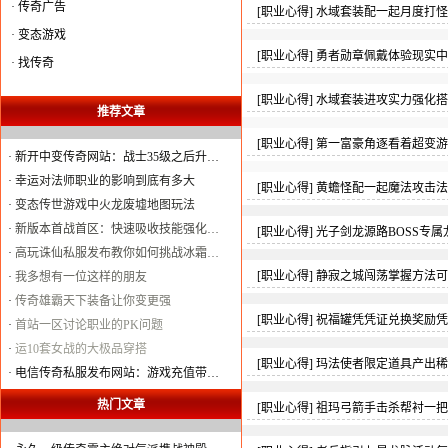
·
传奇广告
[
职业心得
]
水域套装配一起月度打怪
·
变态游戏
[
职业心得
]
勇者勋章佩戴体验现实中
·
找传奇
[
职业心得
]
水域套装进攻实力强化搭
推荐文章
[
职业心得
]
第一富豪角逐看着超变游
·
新开中变传奇网站：战士35级之后升…
·
幸运对法师职业的影响到底有多大
[
职业心得
]
黄蟾怪配一起魔法攻击法
·
变态传世游戏中火龙废墟地图玩法
·
新版本首战首区：快速吸收技能强化…
[
职业心得
]
光子剑龙源路BOSS专属
·
高玩诛仙私服发布教你如何挑战冰霜…
[
职业心得
]
静寂之城闯荡掌握方法可
·
我多想有一位这样的朋友
·
传奇雄霸天下装备让你变更强
[
职业心得
]
祝福罐凭凭证兑换奖励凭
·
首站一区讨论职业的PK问题
·
运10套女战的大极品穿搭
[
职业心得
]
玛法使者限定道具产出稀
·
电信传奇私服发布网站：游戏充值带…
热门文章
[
职业心得
]
祖玛弓箭手击杀帮衬一把