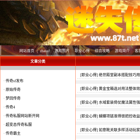
网站首页
|
zhaosf
游戏图片
职业心得
综合攻略
游戏简介
客
文章分类
[
职业心得
]
绝世殿堂副本搭配技巧用
·
传奇sf发布
[
职业心得
]
黄金宝箱选对用法整体效
·
原始传奇
·
梦回传奇
[
职业心得
]
水域套装倚仗魔法属性强
·
传奇4
·
传奇私服网站新开网
[
职业心得
]
蝴蝶项链准得很把控收益
·
超变态传奇私服
[
职业心得
]
如意靴关联多样活动玩家
·
传奇霸主