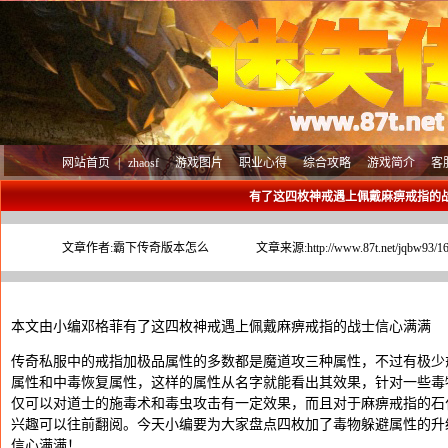
网站首页
|
zhaosf
游戏图片
职业心得
综合攻略
游戏简介
客
有了这四枚神戒遇上佩戴麻痹戒指的
文章作者:
霸下传奇版本怎么
文章来源:
http://www.87t.net/jqbw93/1
本文由小编邓格菲有了这四枚神戒遇上佩戴麻痹戒指的战士信心满满
传奇私服中的戒指加极品属性的多数都是魔道攻三种属性，不过有极少
属性和中毒恢复属性，这样的属性从名字就能看出其效果，针对一些毒
仅可以对道士的施毒术和毒虫攻击有一定效果，而且对于麻痹戒指的石
兴趣可以往前翻阅。今天小编要为大家盘点四枚加了毒物躲避属性的升
信心满满！