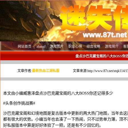
网站首页
|
zhaosf
游戏图片
职业心得
综合攻略
游戏简介
客
盘点沙巴克藏宝阁的八大BOSS你
文章作者:
最新热血江湖私服
文章来源:
http://www.87t.net/xtqk114/1
本文由小编臧惠泽盘点沙巴克藏宝阁的八大BOSS你还记得多少
#头条创作挑战赛#
沙巴克藏宝阁和幻境地图是复古版本中更新的两大热门地图，当年去这
都有很大的优势。小编当年也去凑了一下热闹，只不过势单力薄，顶不
好私服版本中算是好好体验了一把，还是有不少回忆的。