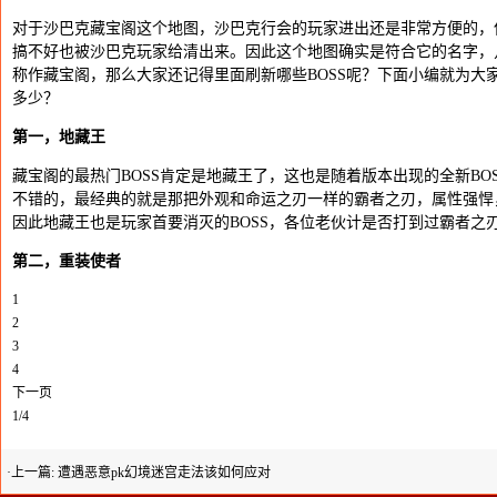
对于沙巴克藏宝阁这个地图，沙巴克行会的玩家进出还是非常方便的，
搞不好也被沙巴克玩家给清出来。因此这个地图确实是符合它的名字，
称作藏宝阁，那么大家还记得里面刷新哪些BOSS呢？下面小编就为大家
多少？
第一，地藏王
藏宝阁的最热门BOSS肯定是地藏王了，这也是随着版本出现的全新BO
不错的，最经典的就是那把外观和命运之刃一样的霸者之刃，属性强悍
因此地藏王也是玩家首要消灭的BOSS，各位老伙计是否打到过霸者之
第二，重装使者
1
2
3
4
下一页
1/4
·上一篇:
遭遇恶意pk幻境迷宫走法该如何应对