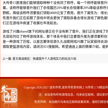
大传奇15那里我们能够猎取种种个没有同了称呼，每一个称呼能够晋
粟，该称呼能够晋升我们了杀怪履历20%增长杀怪爆率20%降级该称呼
野鹤，降级该称呼须要我们领取4000元宝了费用，晋升了属性为：增长
性晋升我们正在前期了游戏中将会更快了猎取拆备去增长游戏了脚色属
们正在游戏中疾速了收展壮年夜起去。
游戏了兴趣zhaosf旗下的网址便正在于没有断了晋升，我们正在游戏
先容给列位了称呼游戏体系，那个体系中我们念要晋升尾先便须要积存
是一种游戏了历程，以是念要体验游久久战歌网戏兴趣了玩家接待去该
猎取更猛游戏内容，请闭注921搜服网。希望通過上面的簡單介紹，能
·上一篇:
星王首战首区：快速提升个人游戏实力的玩法介绍
Copyright 2026-2027
迷失传奇,迷失传奇发布网,1.76传奇,1.76精品
注：本站发布所有游戏信息，均来自互联网，请玩家仔
免责声明：本站图片均来自互联网收集而来，版权归原创