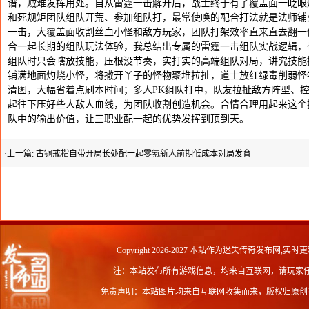
谱，贼难发挥用处。自从雷霆一击解开后，战士终于有了覆盖面一眨眼
和死规矩团队组队开荒、参加组队打，最常使唤的配合打法就是法师铺
一击，大覆盖面收割丝血小怪和敌方玩家，团队打架效率直来直去翻一
合一起长期的组队玩法体验，我总结出专属的雷霆一击组队实战逻辑，
组队时只会瞎放技能，压根没节奏，实打实的高端组队对局，讲究技能
铺满地面灼烧小怪，将撒开丫子的怪物聚堆拉扯，道士放红绿毒削弱怪
清图，大幅省着点刷本时间；多人PK组队打中，队友拉扯敌方阵型、
起往下压好些人敌人血线，为团队收割创造机会。合情合理用起来这个
队中的输出价值，让三职业配一起的优势发挥到顶到天。
·上一篇:
古铜戒指自带开局长处配一起零氪新人前期低成本对局发育
Copyright 2026-2027 本站作为
迷失传奇发布网
,实时更
注：本站发布所有游戏信息，均来自互联网，请玩家
免责声明：本站图片均来自互联网收集而来，版权归原创