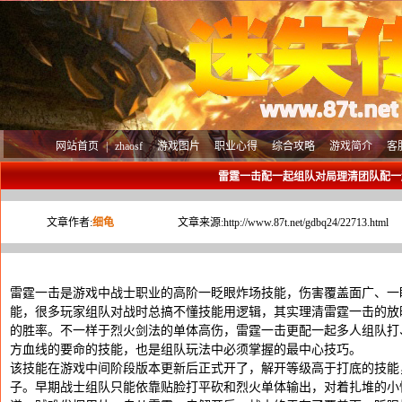
网站首页
|
zhaosf
游戏图片
职业心得
综合攻略
游戏简介
客
雷霆一击配一起组队对局理清团队配一
文章作者:
细龟
文章来源:
http://www.87t.net/gdbq24/22713.html
雷霆一击是游戏中战士职业的高阶一眨眼炸场技能，伤害覆盖面广、一
能，很多玩家组队对战时总搞不懂技能用逻辑，其实理清雷霆一击的放
的胜率。不一样于烈火剑法的单体高伤，雷霆一击更配一起多人组队打
方血线的要命的技能，也是组队玩法中必须掌握的最中心技巧。
该技能在游戏中间阶段版本更新后正式开了，解开等级高于打底的技能
子。早期战士组队只能依靠贴脸打平砍和烈火单体输出，对着扎堆的小