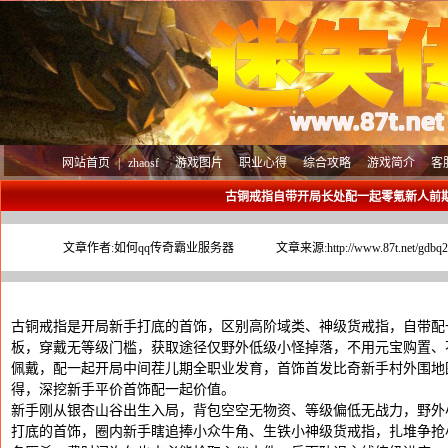
网站首页
|
zhaosf
游戏图片
职业心得
综合攻略
游戏简介
客
古铜戒指自带开局长处配一起零氪新人前
文章作者:
如何qq传奇霸业服务器
文章来源:
http://www.87t.net/gdbq
古铜戒指是开局新手打底的首饰，区别高阶域类、神级货戒指，自带配
板，穿戴无等级门槛，获取途径仅野外低级小怪掉落，不用元宝购置、不
佩戴，配一起开局中间茬儿期全职业发育，首饰首发比奇新手村外围地
得，深挖新手平价首饰配一起价值。
新手刚从银杏山谷出生入局，背包空空无物资、等级偏低无战力，野外
打底的首饰，圈内新手瞎追捧小众牛角、生铁小神级货戒指，扎堆争抢