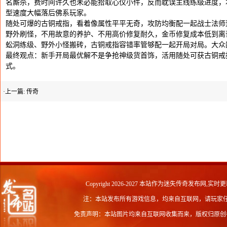
名厮杀，费时间许久也未必能拾取心仪小件，反而耽误主线练级进度，
型速度大幅落后佛系玩家。
随处可爆的古铜戒指，看着像属性平平无奇，攻防均衡配一起战士法师
野外刷怪，不用故意的养护、不用高价修复耐久，金币修复成本低到离
蚣洞练级、野外小怪搬砖，古铜戒指容错率管够配一起开局对局。大众
最终观点：新手开局最优解不是争抢神级货首饰，活用随处可获古铜戒
式。
·上一篇:
传奇
Copyright 2026-2027 本站作为
迷失传奇发布网
,实时更
注：本站发布所有游戏信息，均来自互联网，请玩家
免责声明：本站图片均来自互联网收集而来，版权归原创