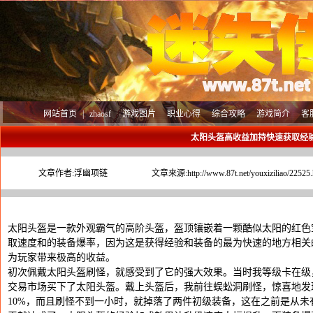
网站首页
|
zhaosf
游戏图片
职业心得
综合攻略
游戏简介
客
太阳头盔高收益加持快速获取经
文章作者:
浮幽项链
文章来源:
http://www.87t.net/youxiziliao/22525.
太阳头盔是一款外观霸气的高阶头盔，盔顶镶嵌着一颗酷似太阳的红色宝石
取速度和的装备爆率，因为这是获得经验和装备的最为快速的地方相关的
为玩家带来极高的收益。
初次佩戴太阳头盔刷怪，就感受到了它的强大效果。当时我等级卡在级
交易市场买下了太阳头盔。戴上头盔后，我前往蜈蚣洞刷怪，惊喜地发
10%，而且刷怪不到一小时，就掉落了两件初级装备，这在之前是从未