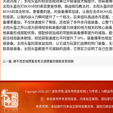
天就达成了，太阳头盔的经验加成效果让升级速度大幅提升，而装备爆
太阳头盔在打BOSS时的表现更是惊艳。挑战祖玛教主时，太阳头盔的
BOSS的攻击秒杀。更重要的是，的装备爆率加成，让我在击杀BOSS
性极高，让我的战斗力瞬间提升了一个档次。后来组队挑战赤月恶魔，
备爆率叠加，不仅快速提升了等级，还收获了多件赤月级装备，让整个
太阳头盔之所以成为获得经验和装备的最为快速的地方相关的核心装备
他装备形成搭配优势。搭配经验加成的项链和装备爆率提升的戒指，能
前往经验副本刷怪，经验获取速度比平时提升了30%，装备爆率也增加
级装备。太阳头盔的高收益加持，让它成为玩家们追捧的热门装备，无
取高级装备，太阳头盔都是不可或缺的选择，它用实力证明了自己在游
·上一篇:
摸不清圣地攒着发育点滴攒着的稳稳发育地图
Copyright 2026-2027
迷失传奇,迷失传奇发布网,1.76传奇,1.76精品
注：本站发布所有游戏信息，均来自互联网，请玩家仔
免责声明：本站图片均来自互联网收集而来，版权归原创