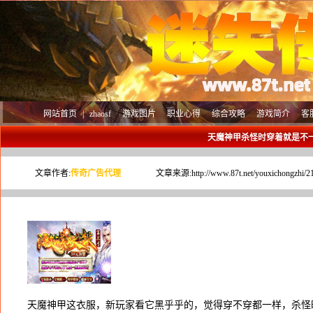
网站首页
|
zhaosf
游戏图片
职业心得
综合攻略
游戏简介
客
天魔神甲杀怪时穿着就是不
文章作者:
传奇广告代理
文章来源:
http://www.87t.net/youxichongzhi/2
天魔神甲这衣服，新玩家看它黑乎乎的，觉得穿不穿都一样，杀怪时