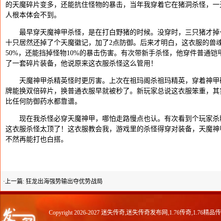
的天魔碎片变多，还能抗住怪物的暴击，当年我穿着它在猪洞杀怪，一
人根本体会不到。
最早穿天魔神甲杀怪，是在打白野猪的时候。没穿时，三只猪才掉一
十只居然还掉了个天魔徽记，加了2点防御。后来才明白，这衣服的兽
50%，还能挡掉怪物10%的暴击伤害。有次带新手杀怪，他穿件普通
了一套碎片装备，他说原来这衣服杀怪这么管用！
天魔神甲杀精英怪时更厉害。上次在祖玛阁杀祖玛精英，穿着神甲硬
牌能换双倍碎片，换普通衣服早就被秒了。新玩家总说这衣服笨重，其
比任何防御药水都靠谱。
现在我杀怪必穿天魔神甲，哪怕走路慢点也认。有次看到个玩家杀精
这衣服杀怪太顶了！这衣服教会我，游戏里的杀怪得穿对装备，天魔神
不然再能打也白搭。
·上一篇:
狂龙出海强势输出夺优势战局
Copyright 2026-2027
迷失传奇,迷失传奇发布网,1.76传奇,1.76精品