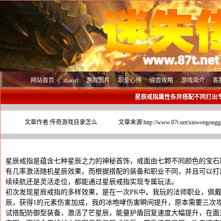
网站首页
|
zhaosf
游戏图片
职业心得
综合攻略
游戏简介
客
星辰戒指属性各异搭配不同打出
文章作者:
传奇游戏目录怎么
文章来源:
http://www.87t.net/xinwengongg
星辰戒指是蕴含七种星辰之力的神秘首饰，戒面由七颗不同颜色的宝石
有几率激活随机星辰效果，而根据搭配的装备和职业不同，并且可以打
续续航还是灵活走位，都能通过星辰戒指实现专属玩法。
初次发现星辰戒指的多样效果，是在一次PK中。我玩的法师职业，佩
辰，获得1的元素伤害加成，我的冰咆哮伤害瞬间提升，原本需要三次
试搭配防御型装备，激活了芒星辰，能量护盾回复速度大幅提升，在面