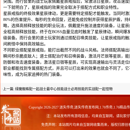
突围。而行会里的战士玩家佩戴星辰戒指后，常激活日星辰，攻击速度
一下就明白了，星辰戒指的效果完全取决于搭配方式和职业特性。
星辰戒指的终极效果星辰律动，更是需要特定搭配才能触发。当同时激
80%的伤害提升、每秒的生命回复，还能免疫控制并获得星辰护盾，持
略，选择高频释放技能的职业玩法，佩戴提升施法速度的装备，让星辰
全程高频释放技能，终于在BOSS血量见底时触发了星辰律动，瞬间爆发
级装备。而行会里的道士玩家则通过搭配召唤类技能，让星辰戒指的触
间刷怪中保持高效输出。
不同职业搭配星辰戒指，能打出截然不同的战斗风格。法师搭配高输出
瞬间秒杀脆皮敌人；道士搭配治疗和召唤装备，激活月芒辰等星辰，能
防御和攻击速度装备，激活星日宿等星辰，可实现高速输出与灵活走位
职业都能找到专属搭配方式，并且可以打出来的效果也就会不同了，它
味性，成为玩家追捧的热门装备。
·上一篇:
绿魔蜘蛛配一起战士最中心技能战士必用技能的实战配一起怪物
Copyright 2026-2027
迷失传奇,迷失传奇发布网,1.76传奇,1.76精品
注：本站发布所有游戏信息，均来自互联网，请玩家仔
免责声明：本站图片均来自互联网收集而来，版权归原创