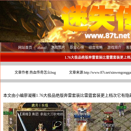
网站首页
|
zhaosf
游戏图片
职业心得
综合攻略
游戏简介
客
1.76大极品绝版奔雷套装比雷霆套装更上
文章作者:
热血传奇怎么bug
文章来源:
http://www.87t.net/xinwengongg
本文由小编廖凝雁1.76大极品绝版奔雷套装比雷霆套装更上档次它有隐