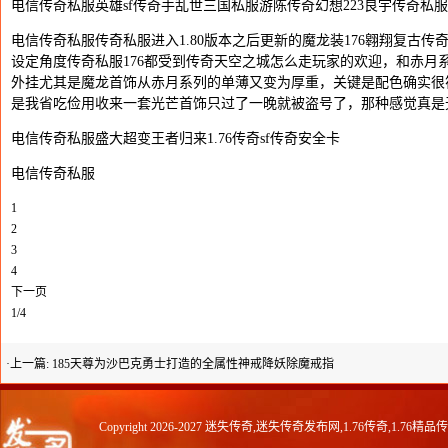
电信传奇私服英雄sf传奇手乱世三国私服游陈传奇幻想223良宇传奇私服
电信传奇私服传奇私服进入1.80版本之后更新的魔龙装176翱翔复古
设定角度传奇私服176都受到传奇天空之城怎么走玩家的欢迎，和赤月
外挂尤其是魔龙首饰从赤月系列的单薄又变为厚重，关键是配色确实很符
是我省吃俭用收来一套光芒首饰只过了一晚就被盗号了，那种感觉真是
电信传奇私服盛大超变王者归来1.76传奇sf传奇安全卡
电信传奇私服
1
2
3
4
下一页
1/4
·上一篇:
185天尊为沙巴克勇士打造的全属性神戒降妖除魔戒指
Copyright 2026-2027
迷失传奇,迷失传奇发布网,1.76传奇,1.76精品