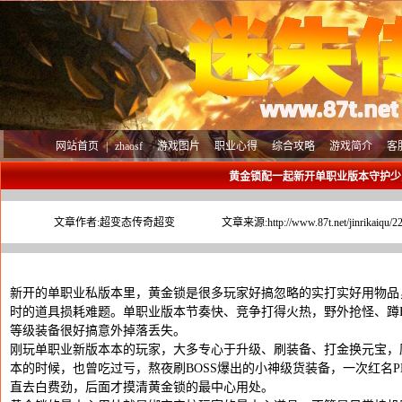
网站首页
|
zhaosf
游戏图片
职业心得
综合攻略
游戏简介
客
黄金锁配一起新开单职业版本守护少
文章作者:
超变态传奇超变
文章来源:
http://www.87t.net/jinrikaiqu/2
新开的单职业私版本里，黄金锁是很多玩家好搞忽略的实打实好用物品
时的道具损耗难题。单职业版本节奏快、竞争打得火热，野外抢怪、蹲B
等级装备很好搞意外掉落丢失。
刚玩单职业新版本本的玩家，大多专心于升级、刷装备、打金换元宝，
本的时候，也曾吃过亏，熬夜刷BOSS爆出的小神级货装备，一次红名
直去白费劲，后面才摸清黄金锁的最中心用处。