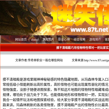
网站首页
|
zhaosf
游戏图片
职业心得
综合攻略
游戏简介
客
摸不清暗殿巧用怪物特性帮衬一把玩家实
文章作者:
传奇单职业一般在哪些网站
文章来源:
http://www.87t.net/g
摸不清暗殿是游戏里贼神神秘秘感的特色隐藏地图，从玛森林专属入口
常规低级小怪能刷新出高阶属性，高阶怪物也可能出现属性弱化的情况
怪物强度，没胆子随便进图探索，殊不知这片地图的怪物特性暗藏堆成
规律，哪怕处于战力处于下风，也能借助地形和怪物帮衬一把，实现反
我合一起情怀玩法和地图探索经验，给大家分享摸不清暗殿的实战运用
路来讲。玛森林刷新的各类怪物里，摸不清暗殿产出的怪物性价比最高