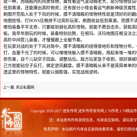
就一种，而暗殿内的同类怪物，属性看运气波动贼老大，部分怪物会自带
低到离谱，还能爆出高阶物资；还有部分小怪会看运气刷新神级货属性
刷图开荒陷入处于下风的时候，摸不清暗殿的怪物特性就是顶好的的翻
地图抢怪、打BOSS压根拼不过高阶玩家，刷图收益低到离谱。而摸不
哪怕装备平平无奇，只要碰到弱化高阶怪物，就能不费劲击杀，获取高
板。我早年刚玩的时候，装备特别拉胯，在祖玛、沃玛地图压根没法立
高阶中间茬儿装备，才慢慢跟上全服节奏。
在玩家对战的处于下风对局中，摸不清暗殿的绕得很地形和怪物分布，
打、血量干光了的时候，可以嗖嗖快躲入摸不清暗殿，用起来堆一堆的
担伤害，自个儿钻空子回血、调整站位。敌方玩家急于收割，很好搞被
己方就能钻空子反打，搞定逆风翻盘。摸不清暗殿从来不是简简单单的
透这里的怪物特性，就能以弱胜强，实现战局逆转。
·上一篇:
风云私服网
Copyright 2026-2027
迷失传奇,迷失传奇发布网,1.76传奇,1.76精品
注：本站发布所有游戏信息，均来自互联网，请玩家仔
免责声明：本站图片均来自互联网收集而来，版权归原创