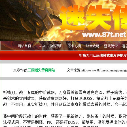
网站首页
|
zhaosf
游戏图片
职业心得
综合攻略
游戏简介
客
祈祷刀用从玩法模式出发更能发
文章作者:
三国迷失传奇网站
文章来源:
http://www.87t.net/chuanqiguang
祈祷刀，战士专属的中阶武器，刀身冒着银雪白透亮光泽，样子简约，
杀剑术的穿刺效果，获取难度刚刚好，打猪洞BOSS、搞定战士专属任
战士不会用，其实祈祷刀，并且从玩法本身的模式去看的时候，合一起
我中间阶段玩战士的时候，获得了一把祈祷刀，刚装备上的时候，我只
法模式用，不管是刷怪、PK，还是打BOSS，都瞎用，没能发挥出他