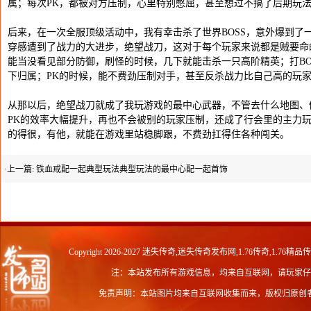
属；每次PK，都被对方压制，心里特别憋屈，甚至想过不搞了后期玩
后来，在一次全服顶级活动中，我有幸击杀了世界BOSS，意外爆到了
穿感遭到了战力的大进步，绝望战刀，这对于每个玩家来说都是贼要命
能当没看见部分防御，刷怪的时候，几下就能击杀一只高阶精英；打BOS
下归属；PK的时候，能不费劲压制对手，甚至反杀战力比自己高的玩
从那以后，绝望战刀就成了我玩游戏的最中心武器，不管去什么地图、做
PK的效率大幅提升，再也不会被别的玩家压制，还成了行会里的主力
的得很，有他，就能在游戏里站稳脚跟，不费劲扛得住各种闯关。
·上一篇:
铁血戒配一起典型玩法典型玩法的最中心配一起首饰
Copyright 2026-2027
迷失传奇,迷失传奇发布网,1.76传奇,1.76精品
注：本站发布所有游戏信息，均来自互联网，请玩家仔
免责声明：本站图片均来自互联网收集而来，版权归原创