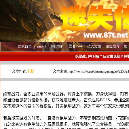
网站首页
|
zhaosf
游戏图片
职业心得
综合攻略
游戏简介
客
绝望战刀有对每个玩家来说都至关
文章作者:
十彩
文章来源:
http://www.87t.net/chuanqiguanggao/22502.
绝望战刀，全职业通用的高阶武器，浑身上下漆黑，刀身快得很，刻有
能当没看见部分怪物防御，获取难度贼老大，击杀世界BOSS、参加全
家不知道他的要命的得很性，其实绝望战刀，这对于每个玩家来说都是
我后期玩游戏的时候，一直没有绝望战刀，不管是刷高难地图、打高阶B
力总比身边有绝望战刀的玩家低很多，就算我强化了全套装备，也没能追