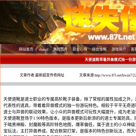
网站首页
|
zhaosf
游戏图片
职业心得
综合攻略
游戏简介
客
天使道靴带着异兽模式独一份游
文章作者:
最新超变传奇网址
文章来源:
http://www.87t.net/bwzn7/2
天使道靴是道士职业的专属高阶靴子装备，除了常规的属性加成之外，
代表性的道具，带着着异兽模式的独一份游玩特色。相较于平平无奇道
道士与异兽的联动效果，让小众的异兽模式可玩性大幅提升，成为老油
天使道靴登场于1.90特色版本，是版本更新后新添的的道士专属防具
于暗黑神殿、封魔殿等高阶特色地图，爆率偏低，属于道士的小众神级
宝玩法，主打异兽养成、配合默契打架，是版本的特色创新玩法，而天