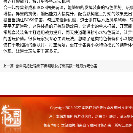
兽的打架能力，解开更多些玩法机制。
合一起异兽养成和BOSS闯关玩法，能够够的发挥装备的特色优势。玩
增幅，异兽的抗伤、输出能力大幅提升，配合默契道士打架的效果更出色
稳当当顶住BOSS伤害，勾过来怪物仇恨，道士则在后方放风筝施毒、输
平平无奇道靴，这件装备的异兽联动效果，让道士的单人打架、开荒能
常规套装装备主打通用战力提升，而天使道靴深耕小众特色玩法，让异
的游玩价值。很多玩家只专心主流玩法，忽略了这类特色装备和小众模
仅在于老招牌的组队打、打宝玩法，更在于各类小众特色模式的创新体
体现，让道士玩法更丰富多元。
·上一篇:
雷炎洞把控输出节奏嗖嗖快打出高额一眨眼炸场伤害
Copyright 2026-2027 本站作为
迷失传奇发布网
,实时更
注：本站发布所有游戏信息，均来自互联网，请玩家
免责声明：本站图片均来自互联网收集而来，版权归原创