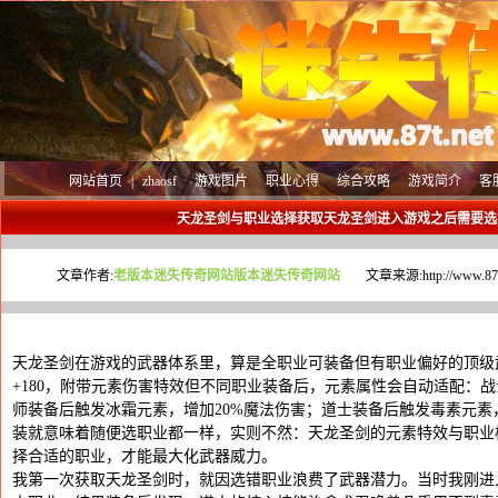
网站首页
|
zhaosf
游戏图片
职业心得
综合攻略
游戏简介
客
天龙圣剑与职业选择获取天龙圣剑进入游戏之后需要选
文章作者:
老版本迷失传奇网站版本迷失传奇网站
文章来源:
http://www.87
天龙圣剑在游戏的武器体系里，算是全职业可装备但有职业偏好的顶级
+180，附带元素伤害特效但不同职业装备后，元素属性会自动适配：战
师装备后触发冰霜元素，增加20%魔法伤害；道士装备后触发毒素元素
装就意味着随便选职业都一样，实则不然：天龙圣剑的元素特效与职业
择合适的职业，才能最大化武器威力。
我第一次获取天龙圣剑时，就因选错职业浪费了武器潜力。当时我刚进