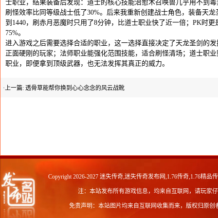
士职业，结果装备后发现：道士的核心技能治愈术召唤兽几乎用不到毒
刷怪效率比同等级战士低了30%。后来我重新创建战士角色，装备天龙圣
到1440，刷赤月恶魔时只用了8分钟，比道士职业快了近一倍；PK时
75%。
进入游戏之后需要选择合适的职业，这一选择直接决定了天龙圣剑的发
正面硬刚的玩家；法师职业能强化范围技能，适合刷怪清场；道士职业
职业，即便拿到顶级武器，也无法发挥其真正的威力。
·上一篇:
透骨草能帮你换到心心念念的风云战靴
Copyright 2026-2027
迷失传奇,迷失传奇发布网,1.76传奇,1.76精品
注：本站发布所有游戏信息，均来自互联网，请玩家仔
免责声明：本站图片均来自互联网收集而来，版权归原创