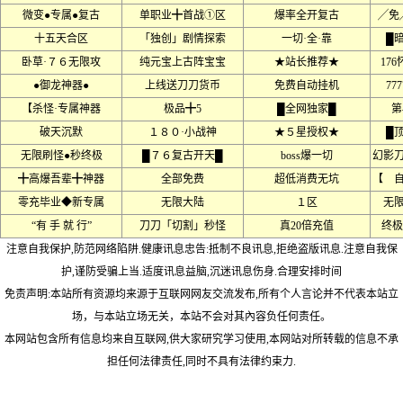
微变●专属●复古
单职业╋首战①区
爆率全开复古
╱免
十五天合区
「独创」剧情探索
一切·全·靠
█
卧草·７６无限攻
纯元宝上古阵宝宝
★站长推荐★
17
●御龙神器●
上线送刀刀货币
免费自动挂机
777
【杀怪·专属神器
极品╋5
█全网独家█
第
破天沉默
１８０·小战神
★５星授权★
█
无限刷怪●秒终极
█７６复古开天█
boss爆一切
幻影
╋高爆吾辈╋神器
全部免费
超低消费无坑
【 
零充毕业◆新专属
无限大陆
１区
无
“有 手 就 行”
刀刀「切割」秒怪
真20倍充值
终极
注意自我保护,防范网络陷阱.健康讯息忠告:抵制不良讯息,拒绝盗版讯息.注意自我保
护,谨防受骗上当.适度讯息益脑,沉迷讯息伤身.合理安排时间
免责声明:本站所有资源均来源于互联网网友交流发布,所有个人言论并不代表本站立
场，与本站立场无关，本站不会对其內容负任何责任。
本网站包含所有信息均来自互联网,供大家研究学习使用,本网站对所转载的信息不承
担任何法律责任,同时不具有法律约束力.