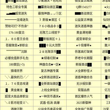
█新版█首站首区
０氪通关丶包吃肉
微变复古暗黑
冰雪
特色三职业专属
▇〓首站首区〓▇
Q群1543277
●火
▃▅▆超变迷失
最强神器→→①区
▇▇首战首区
█白
━━━━龙缘迷失
》新版★首区《
公益复古神器
仙剑
赞助可打°不伤身°
７６小极品╋３█
迷失道盾神器
▇▄
176-180复古
无限刀上线就干
黄金满地爆
１．８０星王合击
██新版首区＋１
超变单职业
◆
苍龍微变●单职业
███十元大顶赞
●十倍爆率●
散
﹌﹌﹌﹌﹌沉默
２８无限货币██
伤害高打架爽
进服
必爆充值新手礼包
★绿毒切割★
养老中长期服
█绿
180首区(+5)
神器合击■一区■
新版首战██
领
猎魂世界
复古神器专属
メ全屏秒怪メ
金
╲╲最快的刀╱╱
●全新首战首区●
道盾神器合击
█
１．７６变态攻速
█全新首站首区█
无沙捐狂暴
━
█ 黄金屠龙 █
上线全屏吸怪
官服品质
亿
超变大极品单职业
●一种货币通关●
首区爆炸人气
█
＼ミ影月轻变ミ＼
武盾·低消·高爆
2025新御神
三
酒神沉默
公益金币承诺全爆
全年纯广告服
沙奖