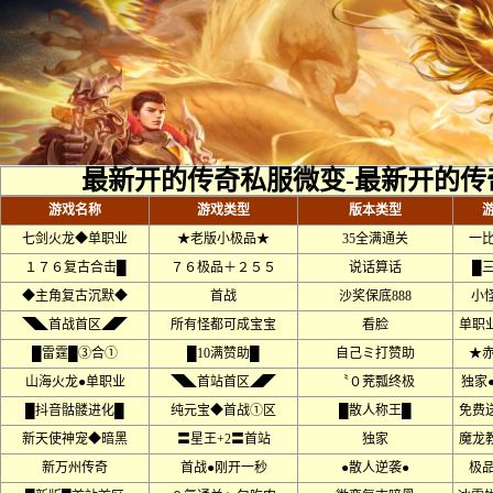
最新开的传奇私服微变-最新开的传
游戏名称
游戏类型
版本类型
七剑火龙◆单职业
★老版小极品★
35全满通关
一
１７６复古合击█
７６极品＋２５５
说话算话
█
◆主角复古沉默◆
首战
沙奖保底888
小
◥◣首战首区◢◤
所有怪都可成宝宝
看脸
单职
█雷霆█③合①
█10满赞助█
自己ミ打赞助
★
山海火龙●单职业
◥◣首站首区◢◤
〝０茺瓢终极
独家
█抖音骷髅进化█
纯元宝◆首战①区
█散人称王█
免费
新天使神宠◆暗黑
〓星王+2〓首站
独家
魔龙
新万州传奇
首战●刚开一秒
●散人逆袭●
极