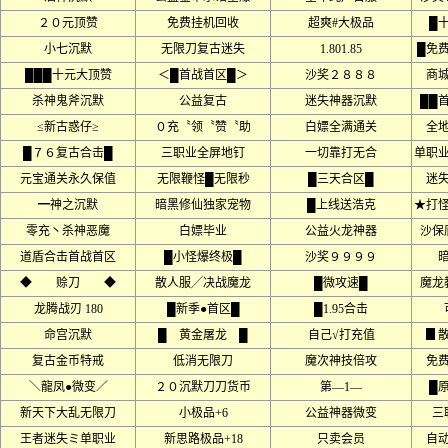
２０元顶赞
免费挂机回收
超爽#大极品
█
小七沉默
无限刀复古迷失
1.801.85
█免
███十元大顶赞
＜█首战首区█＞
沙奖２８８８
商
杀神鬼斧沉默
公益复古
迷失神器沉默
██
≤新古惑仔≥
０充〝领〝赞〝助
白嫖全满通关
全
█７６复古合击█
三职业全屏地钉
一切靠打无合
单职
元宝通关永久保值
无限鞭怪█无限秒
█三天合区█
迷
━神之沉默
暗黑修仙独家宠物
█上线送浩克
★打
零充丶杀神恶魔
白嫖毕业
公益火龙神器
沙保
道盾合击首战首区
█小怪爆终极█
沙奖９９９９
◆ 赊刀 ◆
散人服╱决战魔龙
█微攻速█
魔龙
龙腾战刃 180
█新季●首区█
█1.95合击
命宫沉默
█ 黄金屠龙 █
自己√打充值
▊
复古金币特戒
低消无限刀
魔次神技倍攻
免
＼龍凤●微变／
２０沉默刀刀货币
第––1––
█
新天下大乱无限刀
小极品+6
公益神器微变
三
王者迷失ミ单职业
新思路极品+18
只卖会员
自