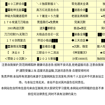
█８０三胖合击█
＼ミ独家新版ミ＼
零充通关全满
█〓乾坤无敌〓█
真万亿兆变态合击
█道盾合击█
无
神秘大陆魔道祖师
＋７屠龙＋５力量
老朋友再相聚
●
１７６攻速刀刀吸血
茺值靠打●免费爽
完美沉默
2003再战沉默
迷失█单职业
首战●首区
简
刀刀切割5%无限刀
大极品合击㊣一区
█装备全爆█
██
１７６剑雨复古
怀旧小极品███
◆三天合区◆
█
█〓激情无限〓█
█龙魂合击█
●沉默，微变
散人
【 沐云Ⅱ 】
三职业※十二流派
《神宠魔次》
★
＜赞助２０沉默＞
█２０２５新版█
沙奖10000元
独创
注意自我保护,防范网络陷阱.健康讯息忠告:抵制不良讯息,拒绝盗版讯息.注意自我保
护,谨防受骗上当.适度讯息益脑,沉迷讯息伤身.合理安排时间
免责声明:本站所有资源均来源于互联网网友交流发布,所有个人言论并不代表本站立
场，与本站立场无关，本站不会对其內容负任何责任。
本网站包含所有信息均来自互联网,供大家研究学习使用,本网站对所转载的信息不承
担任何法律责任,同时不具有法律约束力.