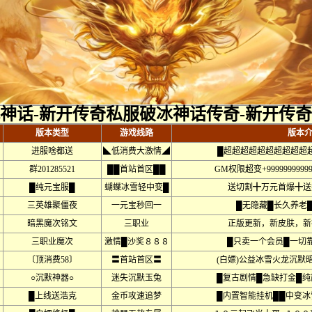
神话-新开传奇私服破冰神话传奇-新开传
版本类型
游戏线路
版本
进服啥都送
◣低消费大激情◢
█超超超超超超超超超超
群201285521
██首站首区██
GM权限超变+999999999999
█纯元宝服█
蝴蝶冰雪轻中变█
送切割╋万元首爆╋送
三英雄聚僵夜
一元宝秒回一
█无隐藏█长久养老█
暗黑魔次铭文
三职业
正版更新，新皮肤，新
三职业魔次
激情█沙奖８８８
█只卖一个会员█一切
〔顶消费58〕
〓首站首区〓
(白嫖)公益冰雪火龙沉默
○沉默神器○
迷失沉默玉兔
█复古剧情█急缺打金█纯
█上线送浩克
金币攻速追梦
█内置智能挂机██中变冰