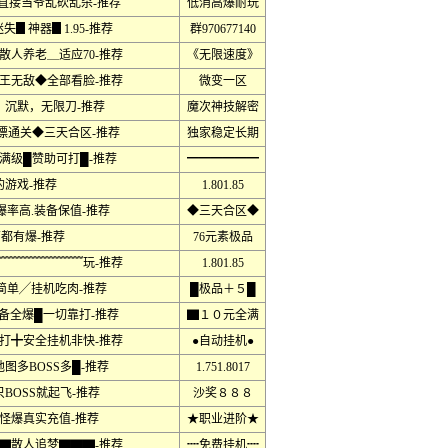
直接当爷乱砍乱杀-推荐
低消高爆耐玩
▊神器▊1.95-推荐
群970677140
散人养老＿适应70-推荐
《无限速度》
王无敌◆全部看脸-推荐
微变一区
，沉默，无限刀-推荐
魔次神技解密
白漂通关◆三天合区-推荐
独家稳定长期
满级█赞助可打█-推荐
━━━━━━
的游戏-推荐
1.801.85
.爆率高.装备保值-推荐
◆三天合区◆
都有爆-推荐
76元素极品
﹌﹌﹌﹌﹌﹌﹌玩-推荐
1.801.85
简单╱挂机吃肉-推荐
█极品＋５█
备全爆█一切靠打-推荐
▇１０元全满
打╋安全挂机非快-推荐
●自动挂机●
图多BOSS多█-推荐
1.751.8017
BOSS就起飞-推荐
沙奖８８８
打怪爆真实充值-推荐
★职业进阶★
▇散人追梦▇▇▇-推荐
┉免费挂机┉