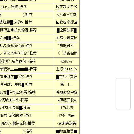
ｏss、宠物-推荐
轻中超变ＰＫ
 )-推荐
860560347群
费狂暴█双授权-推荐
◣终极全爆◢
费转生◆长久稳定-推荐
█全网独家█
0满██-推荐
免费→爆充值
·法师火墙带毒-推荐
〝赞助可打〞
、ＰＫ流畅闪电刀-推荐
〔 装备保值
激情╲装备保值--推荐
859576
单玩法▂▃▅▆▇-推荐
主打ＢＯＳＳ
雪◆迷失█暗黑-推荐
█首战生态版
攻速白虎、麒麟█-推荐
第––1––
忘忧█单职业冰雪-推荐
神器微变中变
★沉默★未央-推荐
●保底回收●
沙还有红包拿█-推荐
1.761.85
专属·宠物神技-推荐
176小极品
无暗坑╲激情无限-推荐
·★未央迷失
 )-推荐
▇热血核轚▇