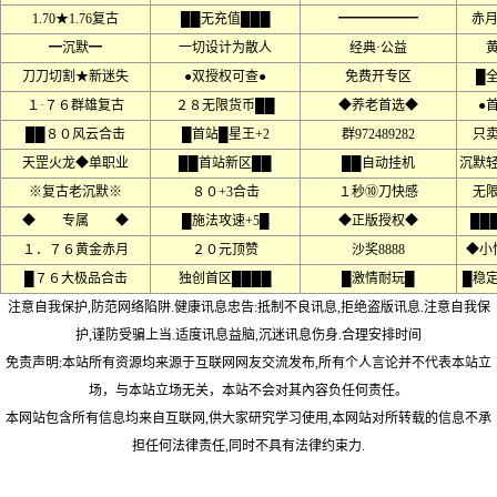
1.70★1.76复古
██无充值███
━━━━━━
赤月
━沉默━
一切设计为散人
经典·公益
刀刀切割★新迷失
●双授权可查●
免费开专区
█
１·７６群雄复古
２８无限货币██
◆养老首选◆
●
██８０风云合击
█首站█星王+2
群972489282
只
天罡火龙◆单职业
██首站新区██
██自动挂机
沉默
※复古老沉默※
８０+3合击
１秒⑩刀快感
无
◆ 专属 ◆
█施法攻速+5█
◆正版授权◆
██
１．７６黄金赤月
２０元顶赞
沙奖8888
◆小
█７６大极品合击
独创首区████
█激情耐玩█
█稳
注意自我保护,防范网络陷阱.健康讯息忠告:抵制不良讯息,拒绝盗版讯息.注意自我保
护,谨防受骗上当.适度讯息益脑,沉迷讯息伤身.合理安排时间
免责声明:本站所有资源均来源于互联网网友交流发布,所有个人言论并不代表本站立
场，与本站立场无关，本站不会对其內容负任何责任。
本网站包含所有信息均来自互联网,供大家研究学习使用,本网站对所转载的信息不承
担任何法律责任,同时不具有法律约束力.